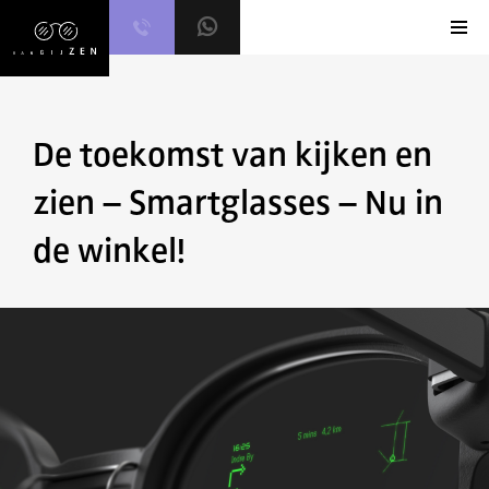
Skip
to
content
De toekomst van kijken en
zien – Smartglasses – Nu in
de winkel!