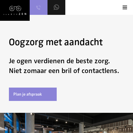
Skip
to
content
Oogzorg met aandacht
Je ogen verdienen de beste zorg.
Niet zomaar een bril of contactlens.
Plan je afspraak