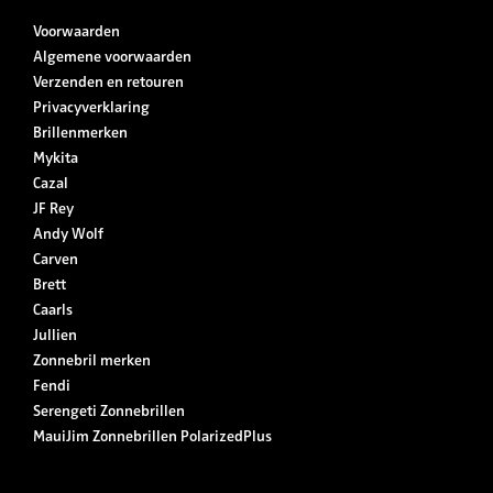
Voorwaarden
Algemene voorwaarden
Verzenden en retouren
Privacyverklaring
Brillenmerken
Mykita
Cazal
JF Rey
Andy Wolf
Carven
Brett
Caarls
Jullien
Zonnebril merken
Fendi
Serengeti Zonnebrillen
MauiJim Zonnebrillen PolarizedPlus