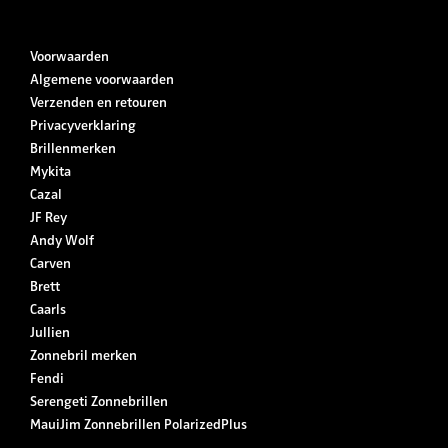
Voorwaarden
Algemene voorwaarden
Verzenden en retouren
Privacyverklaring
Brillenmerken
Mykita
Cazal
JF Rey
Andy Wolf
Carven
Brett
Caarls
Jullien
Zonnebril merken
Fendi
Serengeti Zonnebrillen
MauiJim Zonnebrillen PolarizedPlus