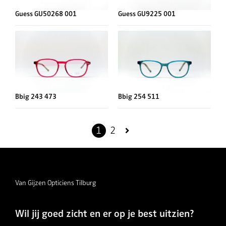
Guess GU50268 001
Guess GU9225 001
Bbig 243 473
Bbig 254 511
Berichten
Pagina
Pagina
Volgende
1
2
pagina
paginering
Van Gijzen Opticiens Tilburg
Wil jij goed zicht en er op je best uitzien?