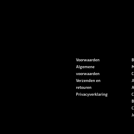
Voorwaarden
B
Algemene
M
voorwaarden
C
Verzenden en
J
retouren
A
Privacyverklaring
C
B
C
J