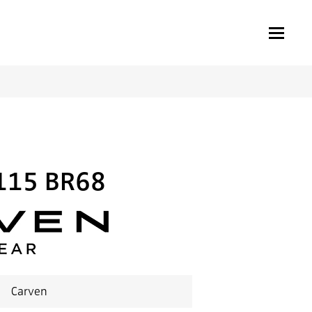
115 BR68
Carven