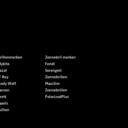
rillenmerken
Zonnebril merken
ykita
Fendi
azal
Serengeti
F Rey
Zonnebrillen
ndy Wolf
MauiJim
arven
Zonnebrillen
rett
PolarizedPlus
aarls
ullien