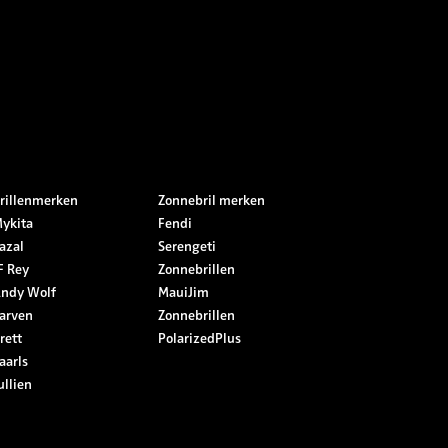
rillenmerken
Zonnebril merken
ykita
Fendi
azal
Serengeti
F Rey
Zonnebrillen
ndy Wolf
MauiJim
arven
Zonnebrillen
rett
PolarizedPlus
aarls
ullien