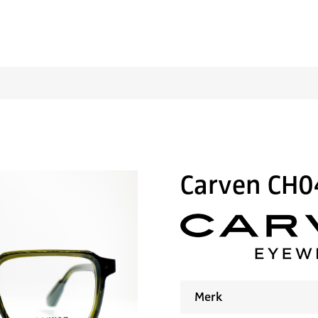
Carven CH0
Merk