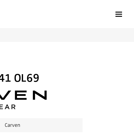
41 OL69
Carven