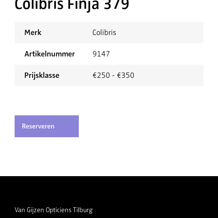
Colibris Finja 379
Merk
Colibris
Artikelnummer
9147
Prijsklasse
€250 - €350
Reserveren
Van Gijzen Opticiens Tilburg