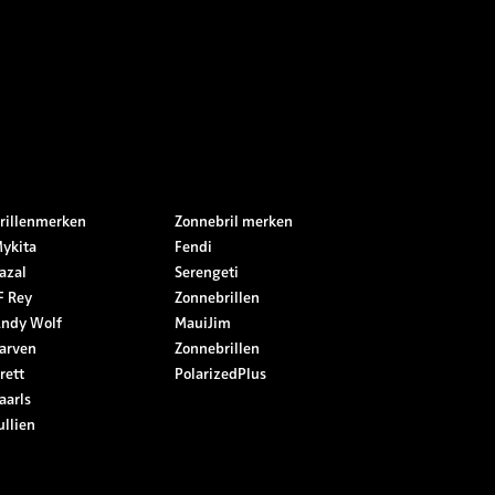
rillenmerken
Zonnebril merken
ykita
Fendi
azal
Serengeti
F Rey
Zonnebrillen
ndy Wolf
MauiJim
arven
Zonnebrillen
rett
PolarizedPlus
aarls
ullien