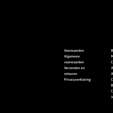
Voorwaarden
B
Algemene
M
voorwaarden
C
Verzenden en
J
retouren
A
Privacyverklaring
C
B
C
J