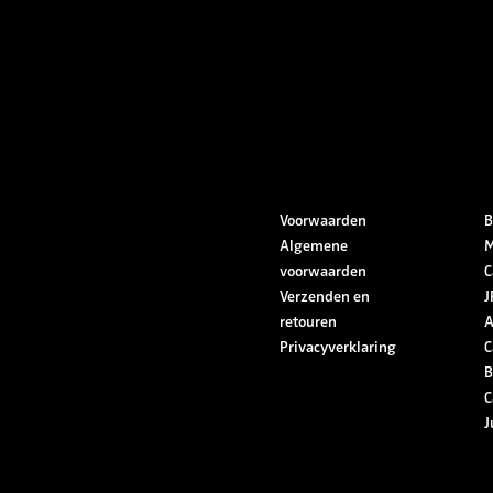
Voorwaarden
B
Algemene
M
voorwaarden
C
Verzenden en
J
retouren
A
Privacyverklaring
C
B
C
J