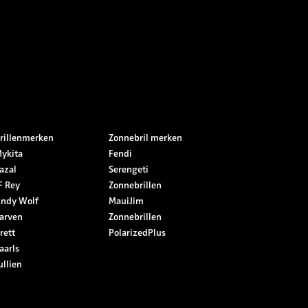
rillenmerken
Zonnebril merken
ykita
Fendi
azal
Serengeti
F Rey
Zonnebrillen
ndy Wolf
MauiJim
arven
Zonnebrillen
rett
PolarizedPlus
aarls
ullien