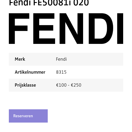
Fendi FE50081i 020
Merk
Fendi
Artikelnummer
8315
Prijsklasse
€100 - €250
Reserveren