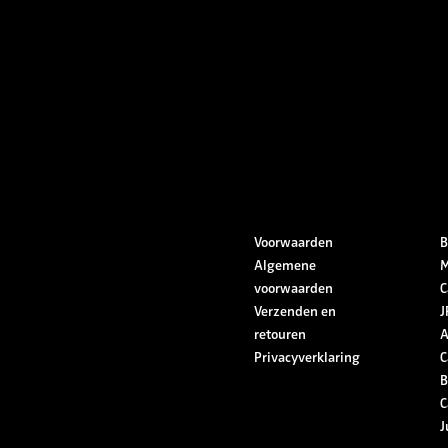
Voorwaarden
B
Algemene
M
voorwaarden
C
Verzenden en
J
retouren
A
Privacyverklaring
C
B
C
J