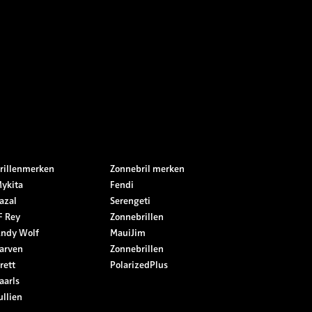
rillenmerken
Zonnebril merken
ykita
Fendi
azal
Serengeti
F Rey
Zonnebrillen
ndy Wolf
MauiJim
arven
Zonnebrillen
rett
PolarizedPlus
aarls
ullien