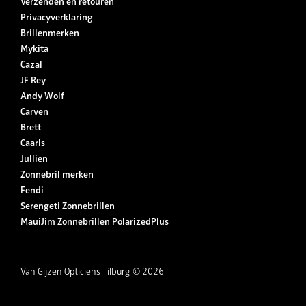
Verzenden en retouren
Privacyverklaring
Brillenmerken
Mykita
Cazal
JF Rey
Andy Wolf
Carven
Brett
Caarls
Jullien
Zonnebril merken
Fendi
Serengeti Zonnebrillen
MauiJim Zonnebrillen PolarizedPlus
Van Gijzen Opticiens Tilburg © 2026